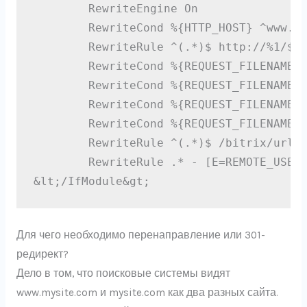
        RewriteEngine On

        RewriteCond %{HTTP_HOST} ^www.(.
        RewriteRule ^(.*)$ http://%1/$1 
        RewriteCond %{REQUEST_FILENAME} 
        RewriteCond %{REQUEST_FILENAME} 
        RewriteCond %{REQUEST_FILENAME} 
        RewriteCond %{REQUEST_FILENAME} 
        RewriteRule ^(.*)$ /bitrix/urlre
        RewriteRule .* - [E=REMOTE_USER:
&lt;/IfModule&gt;
Для чего необходимо перенаправление или 301-
редирект?
Дело в том, что поисковые системы видят
www.mysite.com и mysite.com как два разных сайта.