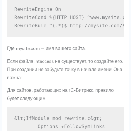
RewriteEngine On

RewriteCond %{HTTP_HOST} ^www.mysite.com
RewriteRule ^(.*)$ http://mysite.com/$1
Где mysite.com — имя вашего сайта.
Если файла .htaccess не существует, то создайте его.
При создании не забудьте точку в начале имени! Она
важна!
Для сайтов, работающих на 1С-Битрикс, правило
будет следующим:
&lt;IfModule mod_rewrite.c&gt;

        Options +FollowSymLinks
